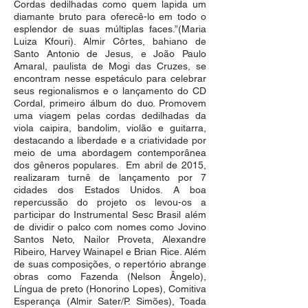
Cordas dedilhadas como quem lapida um
diamante bruto para oferecê-lo em todo o
esplendor de suas múltiplas faces.”(Maria
Luiza Kfouri). Almir Côrtes, bahiano de
Santo Antonio de Jesus, e João Paulo
Amaral, paulista de Mogi das Cruzes, se
encontram nesse espetáculo para celebrar
seus regionalismos e o lançamento do CD
Cordal, primeiro álbum do duo. Promovem
uma viagem pelas cordas dedilhadas da
viola caipira, bandolim, violão e guitarra,
destacando a liberdade e a criatividade por
meio de uma abordagem contemporânea
dos gêneros populares. Em abril de 2015,
realizaram turnê de lançamento por 7
cidades dos Estados Unidos. A boa
repercussão do projeto os levou-os a
participar do Instrumental Sesc Brasil além
de dividir o palco com nomes como Jovino
Santos Neto, Nailor Proveta, Alexandre
Ribeiro, Harvey Wainapel e Brian Rice. Além
de suas composições, o repertório abrange
obras como Fazenda (Nelson Ângelo),
Língua de preto (Honorino Lopes), Comitiva
Esperança (Almir Sater/P. Simões), Toada