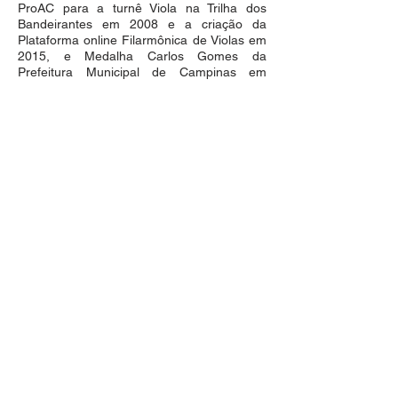
ProAC para a turnê Viola na Trilha dos
Bandeirantes em 2008 e a criação da
Plataforma online Filarmônica de Violas em
2015, e Medalha Carlos Gomes da
Prefeitura Municipal de Campinas em
2002. Entre gravações e concertos, tocou
em espaços como a Sala São Paulo e com
nomes como Tinoco, Tetê Espíndola, Irmãs
Galvão, Renato Brás, Ana Luiza, Ná Ozetti,
Suzana Salles, Ana Gilli, Paulo Freire,
Lenine Santos, Nailor Proveta, Alexandre
Ribeiro, Fabio Presgrave, Alexandre Ribeiro
e Ricardo Herz.