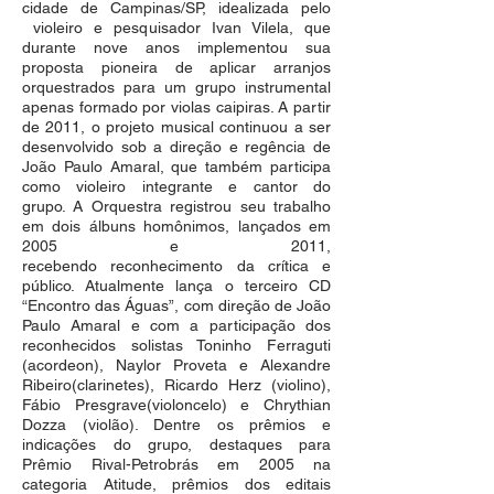
cidade de Campinas/SP, idealizada pelo
violeiro e pesquisador Ivan Vilela, que
durante nove anos implementou sua
proposta pioneira de aplicar arranjos
orquestrados para um grupo instrumental
apenas formado por violas caipiras. A partir
de 2011, o projeto musical continuou a ser
desenvolvido sob a direção e regência de
João Paulo Amaral, que também participa
como violeiro integrante e cantor do
grupo. A Orquestra registrou seu trabalho
em dois álbuns homônimos, lançados em
2005 e 2011,
recebendo reconhecimento da crítica e
público. Atualmente lança o terceiro CD
“Encontro das Águas”, com direção de João
Paulo Amaral e com a participação dos
reconhecidos solistas Toninho Ferraguti
(acordeon), Naylor Proveta e Alexandre
Ribeiro(clarinetes), Ricardo Herz (violino),
Fábio Presgrave(violoncelo) e Chrythian
Dozza (violão). Dentre os prêmios e
indicações do grupo, destaques para
Prêmio Rival-Petrobrás em 2005 na
categoria Atitude, prêmios dos editais