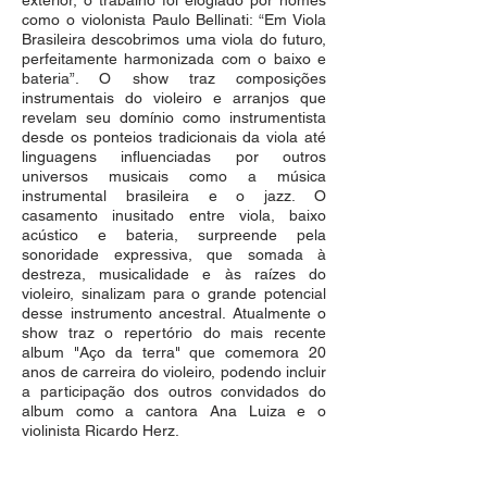
exterior, o trabalho foi elogiado por nomes
como o violonista Paulo Bellinati: “Em Viola
Brasileira descobrimos uma viola do futuro,
perfeitamente harmonizada com o baixo e
bateria”. O show traz composições
instrumentais do violeiro e arranjos que
revelam seu domínio como instrumentista
desde os ponteios tradicionais da viola até
linguagens influenciadas por outros
universos musicais como a música
instrumental brasileira e o jazz. O
casamento inusitado entre viola, baixo
acústico e bateria, surpreende pela
sonoridade expressiva, que somada à
destreza, musicalidade e às raízes do
violeiro, sinalizam para o grande potencial
desse instrumento ancestral. Atualmente o
show traz o repertório do mais recente
album "Aço da terra" que comemora 20
anos de carreira do violeiro, podendo incluir
a participação dos outros convidados do
album como a cantora Ana Luiza e o
violinista Ricardo Herz.